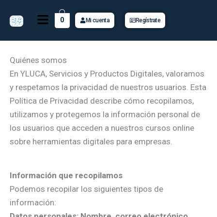
Ir
Menú
al
0
Mi cuenta
Regístrate
contenido
Quiénes somos
En YLUCA, Servicios y Productos Digitales, valoramos
y respetamos la privacidad de nuestros usuarios. Esta
Política de Privacidad describe cómo recopilamos,
utilizamos y protegemos la información personal de
los usuarios que acceden a nuestros cursos online
sobre herramientas digitales para empresas.
Información que recopilamos
Podemos recopilar los siguientes tipos de
información:
Datos personales:
Nombre, correo electrónico,