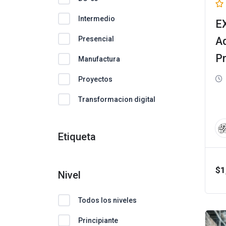
Intermedio
EX
Presencial
Ad
P
Manufactura
y 
Proyectos
Transformacion digital
Etiqueta
$
1
Nivel
Todos los niveles
Principiante