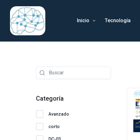
Ir
al
Inicio
Tecnología
contenido
Categoría
Avanzado
corto
DC-03