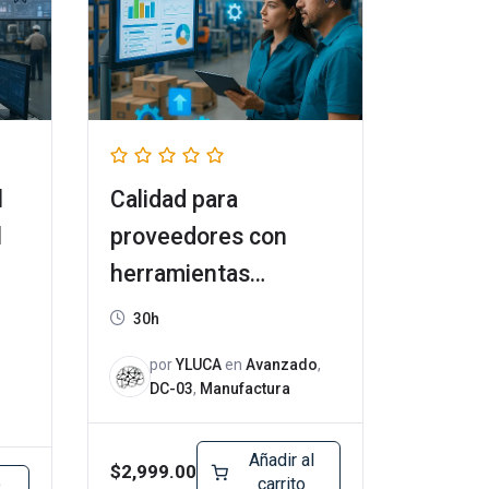
l
Calidad para
l
proveedores con
herramientas
digitales DC-3
30h
por
YLUCA
en
Avanzado
,
DC-03
,
Manufactura
Añadir al
$
2,999.00
o
carrito