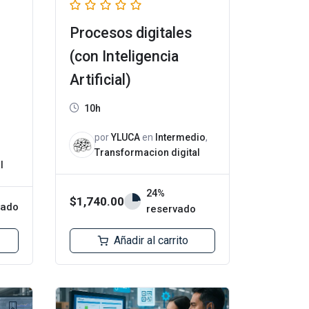
Procesos digitales
(con Inteligencia
Artificial)
10h
por
YLUCA
en
Intermedio
,
Transformacion digital
l
24%
$
1,740.00
vado
reservado
Añadir al carrito