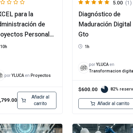
5.00
(1)
CEL para la
Diagnóstico de
ministración de
Maduración Digital
royectos Personales
Gto
Empresariales
10h
1h
por
YLUCA
en
Transformacion digita
por
YLUCA
en
Proyectos
$
600.00
82% reser
Añadir al
,799.00
carrito
Añadir al carrito