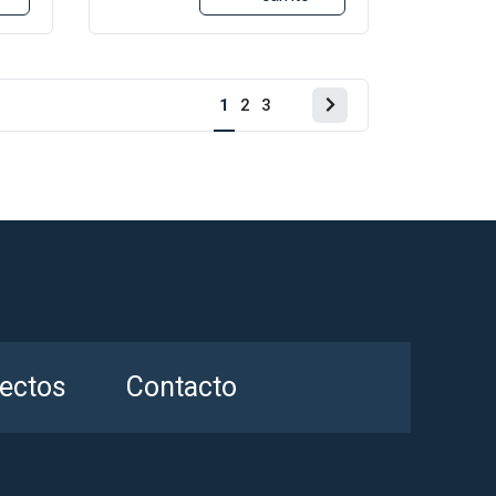
Página
1
2
3
siguiente
ectos
Contacto