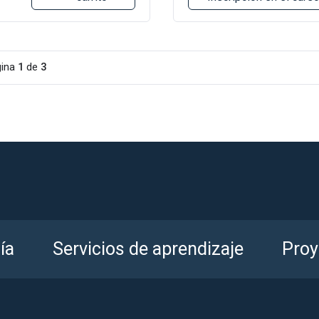
gina
1
de
3
ía
Servicios de aprendizaje
Proy