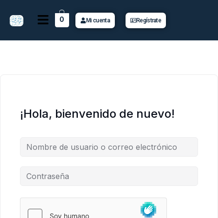
Ir
Menú
al
0
Mi cuenta
Regístrate
contenido
¡Hola, bienvenido de nuevo!